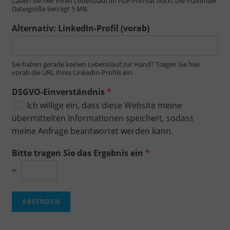
Laden Sie hier Ihren Lebenslauf im PDF-Format hoch. Die maximale
Dateigröße beträgt 5 MB.
Alternativ: LinkedIn-Profil (vorab)
Sie haben gerade keinen Lebenslauf zur Hand? Tragen Sie hier
vorab die URL Ihres LinkedIn-Profils ein.
DSGVO-Einverständnis
*
Ich willige ein, dass diese Website meine
übermittelten Informationen speichert, sodass
meine Anfrage beantwortet werden kann.
Bitte tragen Sie das Ergebnis ein
*
=
ABSENDEN