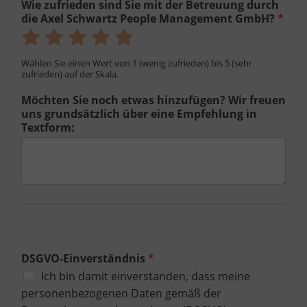
Wie zufrieden sind Sie mit der Betreuung durch
die Axel Schwartz People Management GmbH?
*
Bewerte
Bewerte
Bewerte
Bewerte
Bewerte
mit
mit
mit
mit
mit
Wählen Sie einen Wert von 1 (wenig zufrieden) bis 5 (sehr
1
2
3
4
5
zufrieden) auf der Skala.
von
von
von
von
von
Möchten Sie noch etwas hinzufügen? Wir freuen
5
5
5
5
5
uns grundsätzlich über eine Empfehlung in
Textform:
DSGVO-Einverständnis
*
Ich bin damit einverstanden, dass meine
personenbezogenen Daten gemäß der