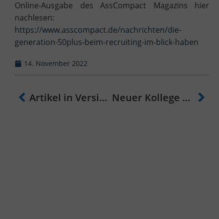
Online-Ausgabe des AssCompact Magazins hier
nachlesen:
https://www.asscompact.de/nachrichten/die-
generation-50plus-beim-recruiting-im-blick-haben
14. November 2022
Artikel in VersicherungsJournal.de – 5 Tipps, um junge Aussendienstler zu rekrutieren
Neuer Kollege – Wir stellen vor