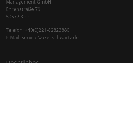
Management GmbH
Ehrenstraße 79
50672 Köln
Telefon:
+49(0)221-82823880
E-Mail:
service@axel-schwartz.de
Rechtliches
Datenschutzerklärung
Datenschutzinformation für Bewerber
Impressum
Initiativbewerbung
Newsletter